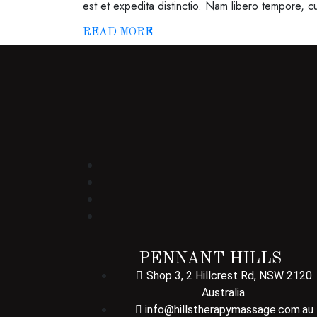
est et expedita distinctio. Nam libero tempore, c
READ MORE
PENNANT HILLS
Shop 3, 2 Hillcrest Rd, NSW 2120
Australia.
info@hillstherapymassage.com.au