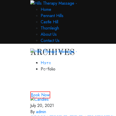
Home
Pennant Hills
Castle Hill
Thornleigh
About Us
Contact Us
ARCHIVES
Home
Home
Pennant Hills
Portfolio
Castle Hill
Thornleigh
About Us
Contact Us
Book Now
July 20, 2021
By
admin