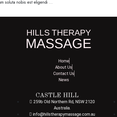
um soluta nobis est eligendi …
HILLS THERAPY
MASSAGE
Home
About Us
Contact Us
News
CASTLE HILL
259b Old Northern Rd, NSW 2120
Australia.
info@hillstherapymassage.com.au