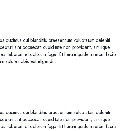
s ducimus qui blanditiis praesentium voluptatum deleniti
epturi sint occaecati cupiditate non provident, similique
 id est laborum et dolorum fuga. Et harum quidem rerum facilis
um soluta nobis est eligendi …
s ducimus qui blanditiis praesentium voluptatum deleniti
epturi sint occaecati cupiditate non provident, similique
 id est laborum et dolorum fuga. Et harum quidem rerum facilis