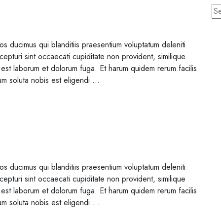
s ducimus qui blanditiis praesentium voluptatum deleniti
epturi sint occaecati cupiditate non provident, similique
 id est laborum et dolorum fuga. Et harum quidem rerum facilis
um soluta nobis est eligendi …
s ducimus qui blanditiis praesentium voluptatum deleniti
epturi sint occaecati cupiditate non provident, similique
 id est laborum et dolorum fuga. Et harum quidem rerum facilis
um soluta nobis est eligendi …