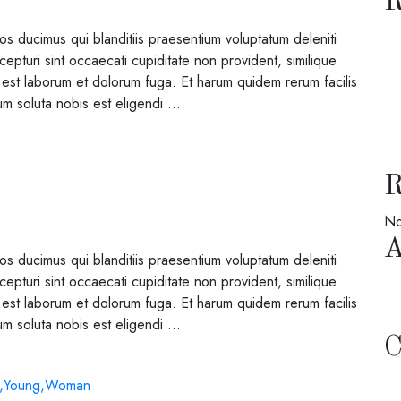
s ducimus qui blanditiis praesentium voluptatum deleniti
epturi sint occaecati cupiditate non provident, similique
 id est laborum et dolorum fuga. Et harum quidem rerum facilis
um soluta nobis est eligendi …
No
s ducimus qui blanditiis praesentium voluptatum deleniti
epturi sint occaecati cupiditate non provident, similique
 id est laborum et dolorum fuga. Et harum quidem rerum facilis
um soluta nobis est eligendi …